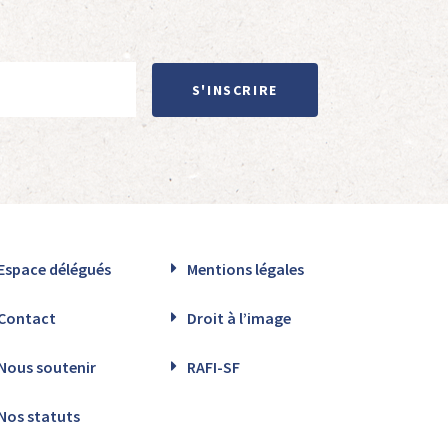
S'INSCRIRE
Espace délégués
Mentions légales
Contact
Droit à l’image
Nous soutenir
RAFI-SF
Nos statuts