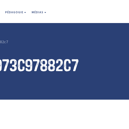
PÉDAGOGIE
MÉDIAS
82c7
973c97882c7