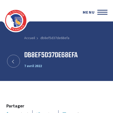
MENU
Accueil
db8ef5d37de68efa
db8ef5d37de68efa
7 avril 2022
Partager