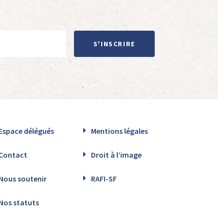
S'INSCRIRE
Espace délégués
Mentions légales
Contact
Droit à l’image
Nous soutenir
RAFI-SF
Nos statuts