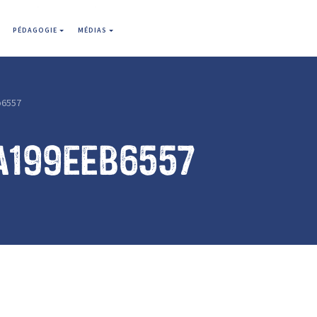
PÉDAGOGIE
MÉDIAS
b6557
a199eeb6557