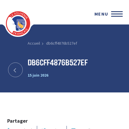
MENU
Accueil
db6cff4876b527ef
db6cff4876b527ef
15 juin 2026
Partager