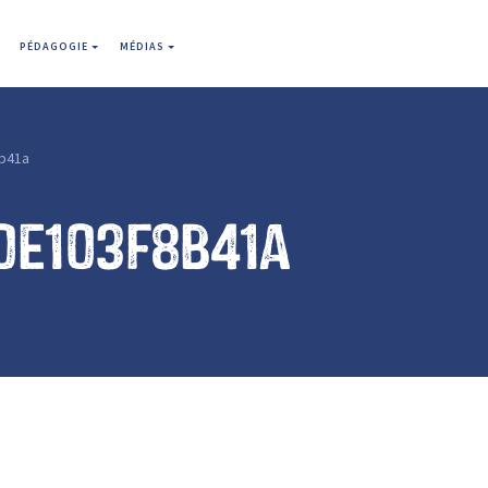
PÉDAGOGIE
MÉDIAS
b41a
0e103f8b41a