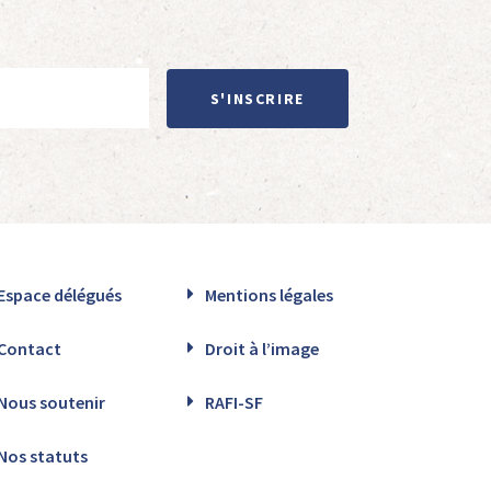
S'INSCRIRE
Espace délégués
Mentions légales
Contact
Droit à l’image
Nous soutenir
RAFI-SF
Nos statuts