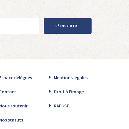
S'INSCRIRE
Espace délégués
Mentions légales
Contact
Droit à l’image
Nous soutenir
RAFI-SF
Nos statuts