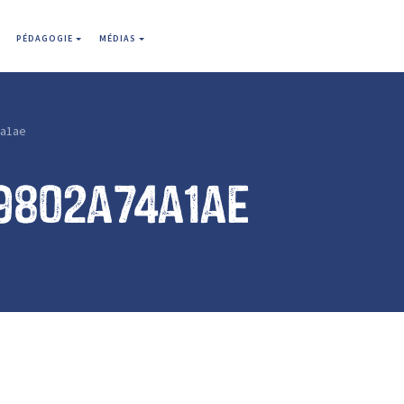
PÉDAGOGIE
MÉDIAS
a1ae
9802a74a1ae