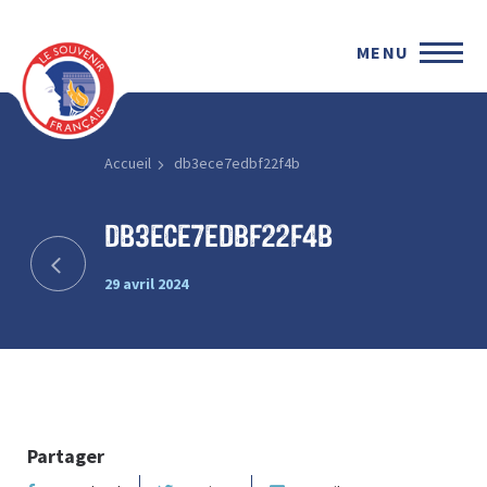
MENU
Accueil
db3ece7edbf22f4b
db3ece7edbf22f4b
29 avril 2024
Partager