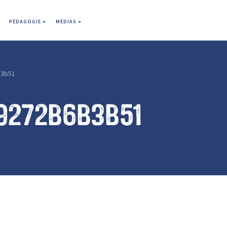
PÉDAGOGIE
MÉDIAS
b3b51
9272b6b3b51