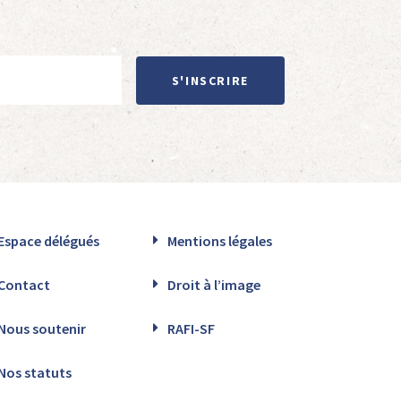
S'INSCRIRE
Espace délégués
Mentions légales
Contact
Droit à l’image
Nous soutenir
RAFI-SF
Nos statuts