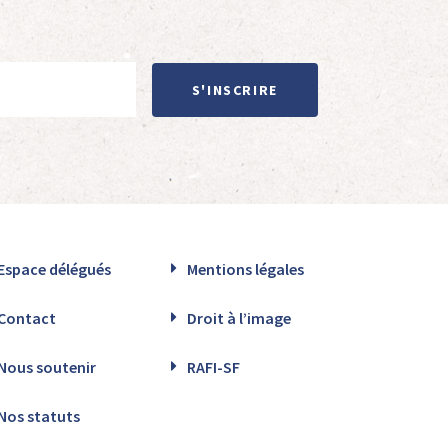
S'INSCRIRE
Espace délégués
Mentions légales
Contact
Droit à l’image
Nous soutenir
RAFI-SF
Nos statuts