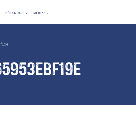
PÉDAGOGIE
MÉDIAS
f19e
65953ebf19e