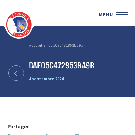
MENU
Accueil
dae05c472953ba9b
dae05c472953ba9b
4 septembre 2024
Partager