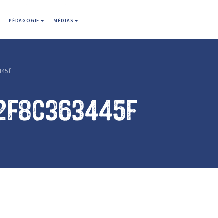
PÉDAGOGIE
MÉDIAS
445f
2f8c363445f