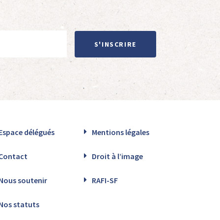
S'INSCRIRE
Espace délégués
Mentions légales
Contact
Droit à l’image
Nous soutenir
RAFI-SF
Nos statuts