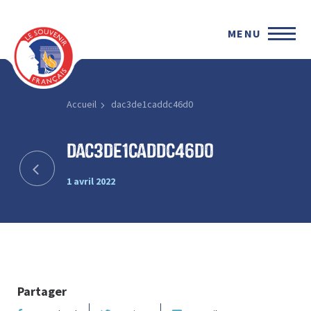
MENU
Accueil
dac3de1caddc46d0
dac3de1caddc46d0
1 avril 2022
Partager