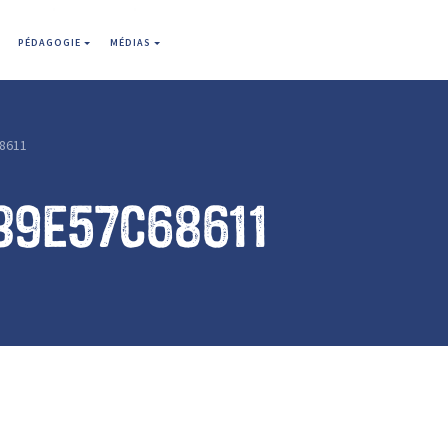
PÉDAGOGIE
MÉDIAS
8611
39e57c68611