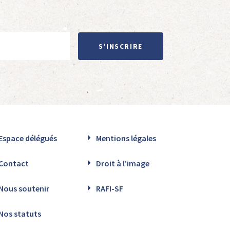
S'INSCRIRE
Espace délégués
Mentions légales
Contact
Droit à l’image
Nous soutenir
RAFI-SF
Nos statuts