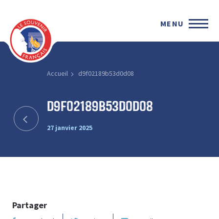
MENU
Accueil
d9f02189b53d0d08
d9f02189b53d0d08
27 janvier 2025
Partager