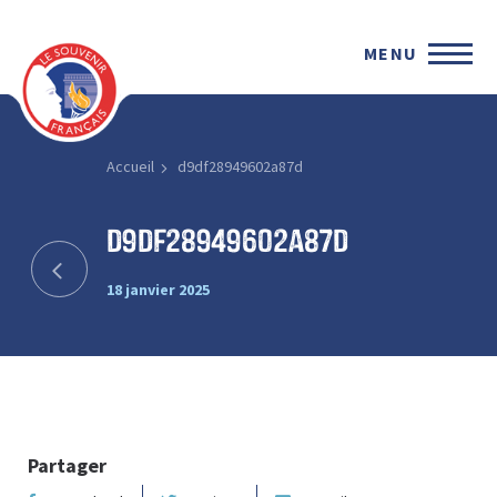
MENU
Accueil
d9df28949602a87d
d9df28949602a87d
18 janvier 2025
Partager