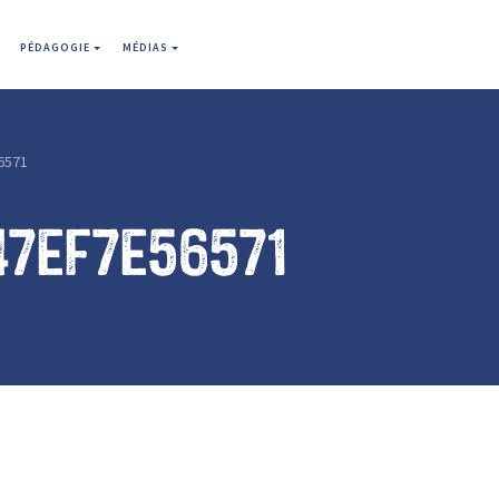
PÉDAGOGIE
MÉDIAS
6571
47ef7e56571