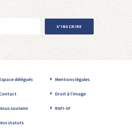
S'INSCRIRE
Espace délégués
Mentions légales
Contact
Droit à l’image
Nous soutenir
RAFI-SF
Nos statuts