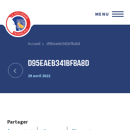
MENU
Accueil
d95eaeb341bf8a8d
d95eaeb341bf8a8d
29 avril 2022
Partager