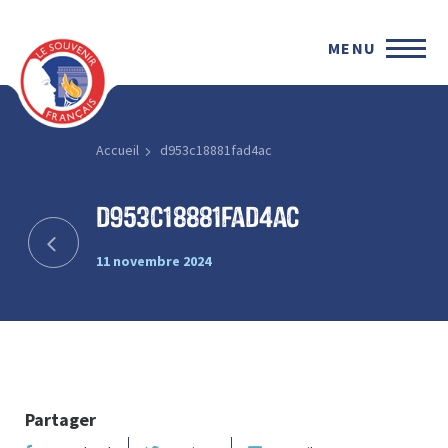
MENU
Accueil
d953c18881fad4ac
d953c18881fad4ac
11 novembre 2024
Partager