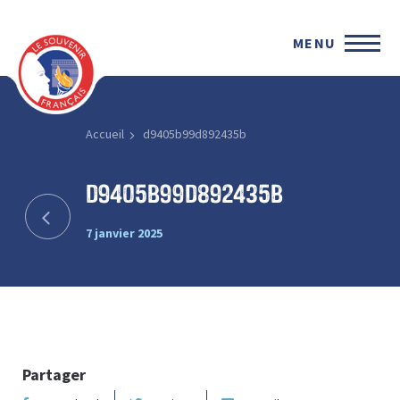
MENU
Accueil
d9405b99d892435b
d9405b99d892435b
7 janvier 2025
Partager