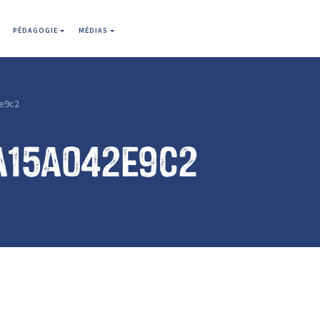
PÉDAGOGIE
MÉDIAS
e9c2
a15a042e9c2