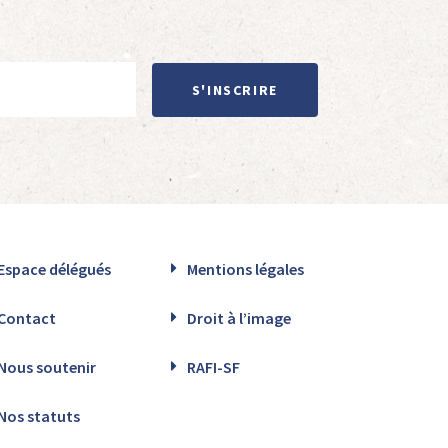
S'INSCRIRE
Espace délégués
Mentions légales
Contact
Droit à l’image
Nous soutenir
RAFI-SF
Nos statuts