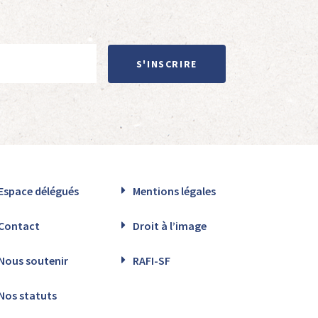
S'INSCRIRE
Espace délégués
Mentions légales
Contact
Droit à l’image
Nous soutenir
RAFI-SF
Nos statuts