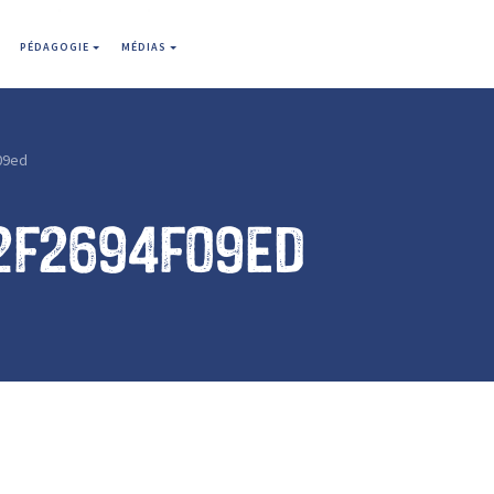
PÉDAGOGIE
MÉDIAS
09ed
2f2694f09ed