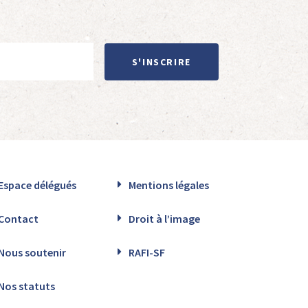
S'INSCRIRE
Espace délégués
Mentions légales
Contact
Droit à l’image
Nous soutenir
RAFI-SF
Nos statuts