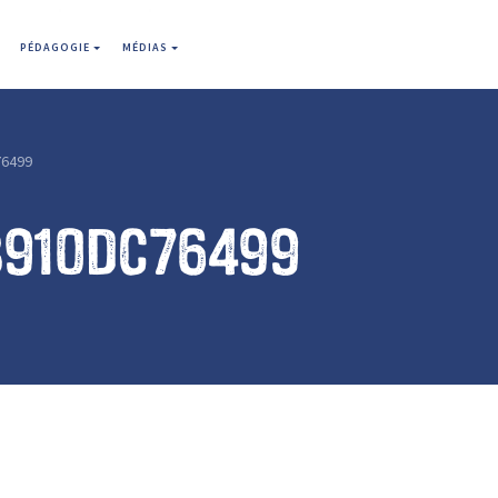
PÉDAGOGIE
MÉDIAS
6499
b910dc76499