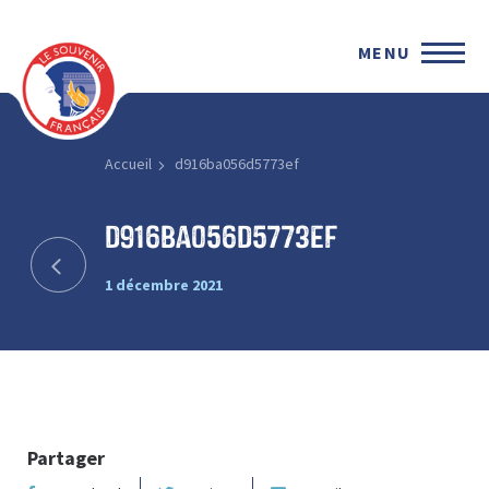
MENU
Accueil
d916ba056d5773ef
d916ba056d5773ef
1 décembre 2021
Partager