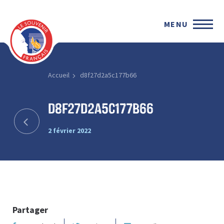
MENU
Accueil
d8f27d2a5c177b66
d8f27d2a5c177b66
2 février 2022
Partager