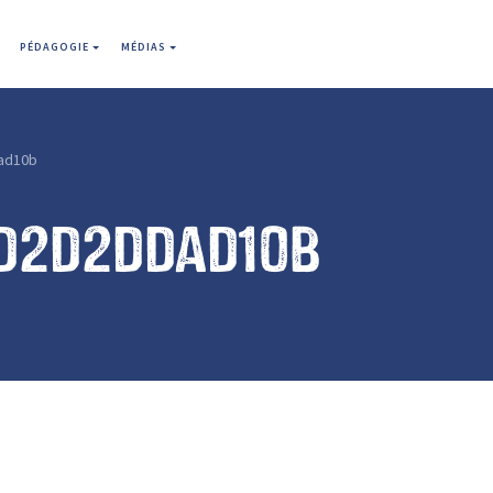
PÉDAGOGIE
MÉDIAS
ad10b
d2d2ddad10b