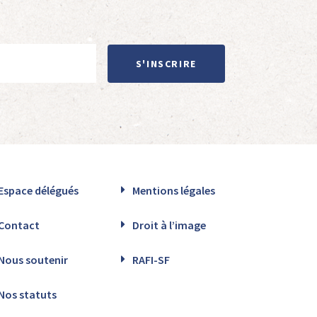
S'INSCRIRE
Espace délégués
Mentions légales
Contact
Droit à l’image
Nous soutenir
RAFI-SF
Nos statuts