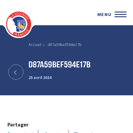
MENU
Accueil
d87a59bef594e17b
d87a59bef594e17b
25 avril 2024
Partager