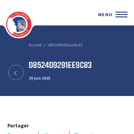
MENU
Accueil
d8524d9291ee9c83
d8524d9291ee9c83
29 juin 2025
Partager