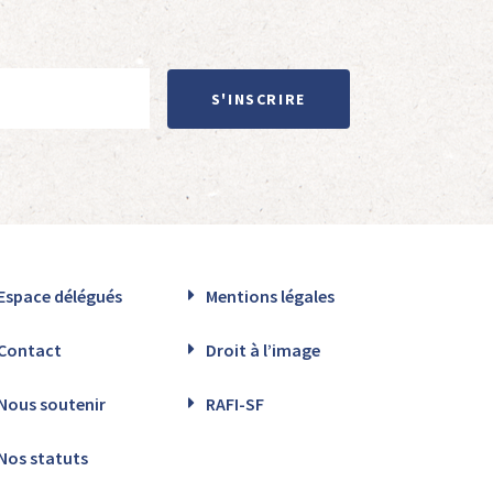
S'INSCRIRE
Espace délégués
Mentions légales
Contact
Droit à l’image
Nous soutenir
RAFI-SF
Nos statuts