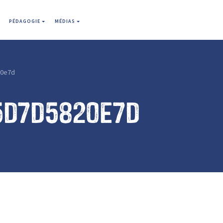
PÉDAGOGIE
MÉDIAS
20e7d
5d7d5820e7d