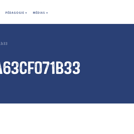
PÉDAGOGIE
MÉDIAS
1b33
a63cf071b33