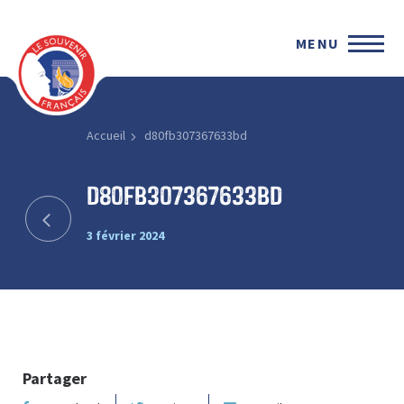
MENU
Accueil
d80fb307367633bd
d80fb307367633bd
3 février 2024
Partager