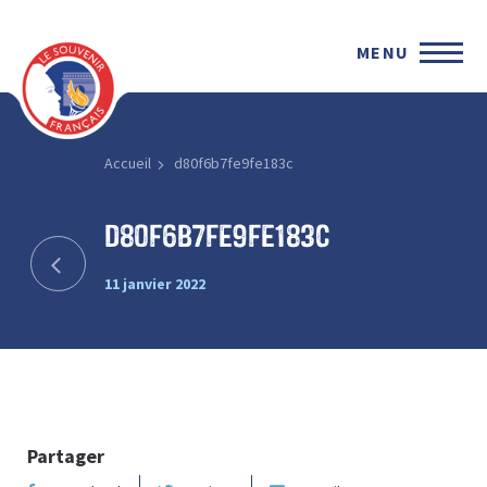
MENU
Accueil
d80f6b7fe9fe183c
d80f6b7fe9fe183c
11 janvier 2022
Partager