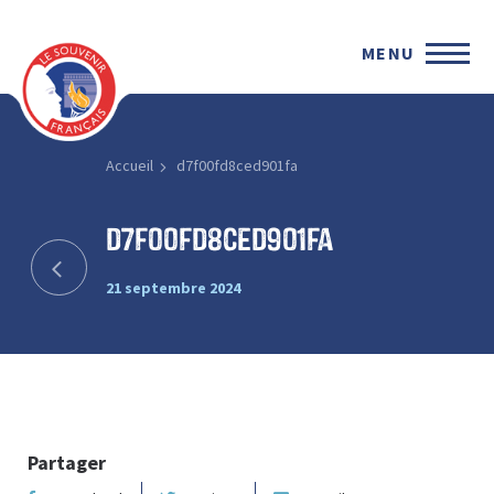
MENU
Accueil
d7f00fd8ced901fa
d7f00fd8ced901fa
21 septembre 2024
Partager