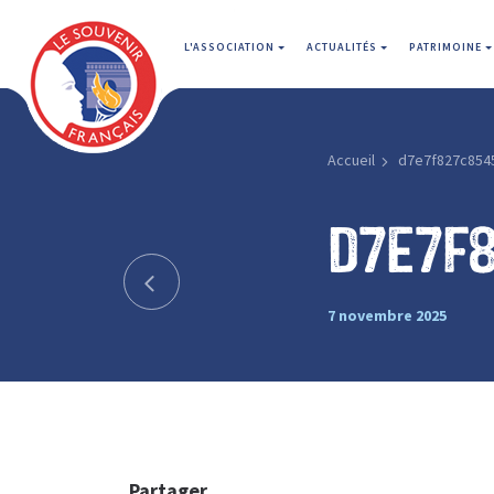
L'ASSOCIATION
ACTUALITÉS
PATRIMOINE
Accueil
d7e7f827c854
d7e7f
7 novembre 2025
Partager