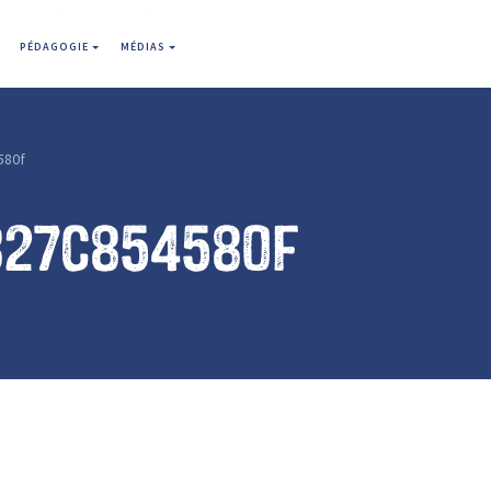
PÉDAGOGIE
MÉDIAS
580f
827c854580f