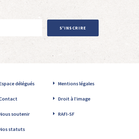
S'INSCRIRE
Espace délégués
Mentions légales
Contact
Droit à l’image
Nous soutenir
RAFI-SF
Nos statuts