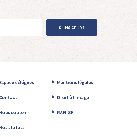
S'INSCRIRE
Espace délégués
Mentions légales
Contact
Droit à l’image
Nous soutenir
RAFI-SF
Nos statuts