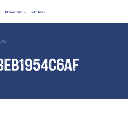
PÉDAGOGIE
MÉDIAS
c6af
8eb1954c6af