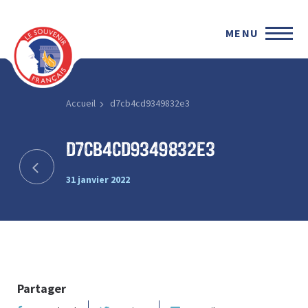
MENU
Accueil
d7cb4cd9349832e3
d7cb4cd9349832e3
31 janvier 2022
Partager