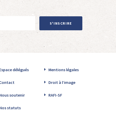
S'INSCRIRE
Espace délégués
Mentions légales
Contact
Droit à l’image
Nous soutenir
RAFI-SF
Nos statuts