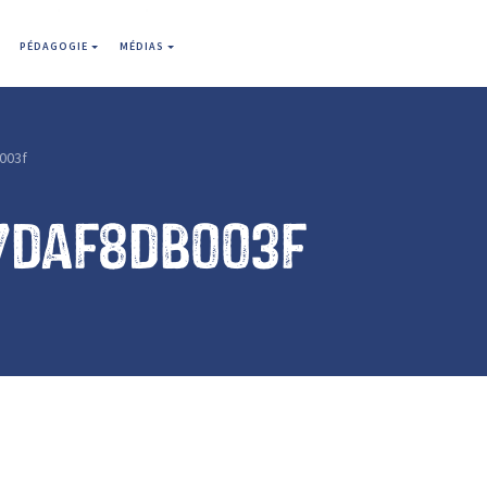
PÉDAGOGIE
MÉDIAS
003f
7daf8db003f