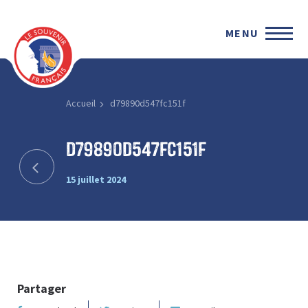
MENU
Accueil
d79890d547fc151f
d79890d547fc151f
15 juillet 2024
Partager