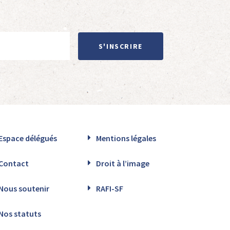
S'INSCRIRE
Espace délégués
Mentions légales
Contact
Droit à l’image
Nous soutenir
RAFI-SF
Nos statuts