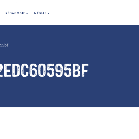
PÉDAGOGIE
MÉDIAS
95bf
2edc60595bf