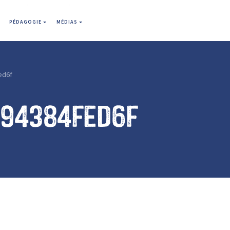
PÉDAGOGIE
MÉDIAS
ed6f
994384fed6f