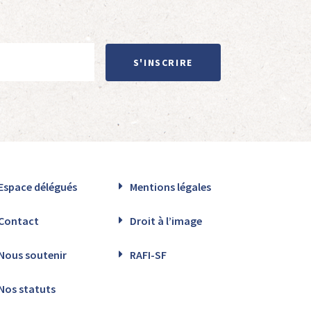
S'INSCRIRE
Espace délégués
Mentions légales
Contact
Droit à l’image
Nous soutenir
RAFI-SF
Nos statuts