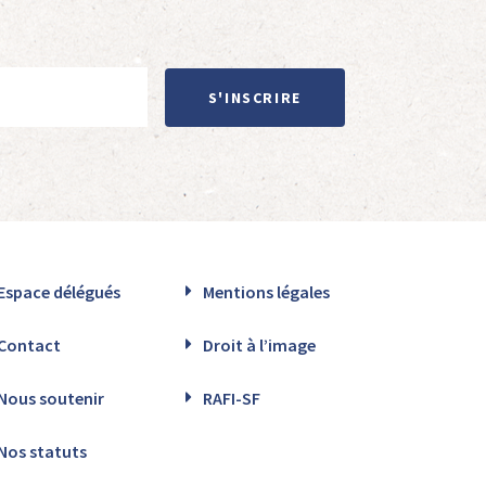
S'INSCRIRE
Espace délégués
Mentions légales
Contact
Droit à l’image
Nous soutenir
RAFI-SF
Nos statuts