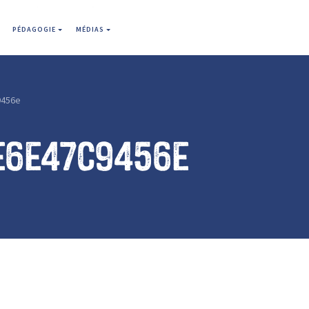
PÉDAGOGIE
MÉDIAS
9456e
e6e47c9456e