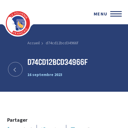
MENU
Accueil
d74cd12bcd34966f
d74cd12bcd34966f
16 septembre 2023
Partager