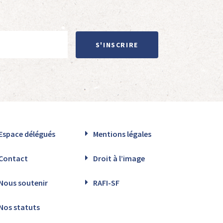
S'INSCRIRE
Espace délégués
Mentions légales
Contact
Droit à l’image
Nous soutenir
RAFI-SF
Nos statuts