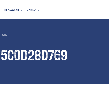
PÉDAGOGIE
MÉDIAS
d769
e5c0d28d769