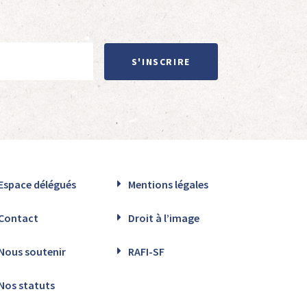
S'INSCRIRE
Espace délégués
Mentions légales
Contact
Droit à l’image
Nous soutenir
RAFI-SF
Nos statuts