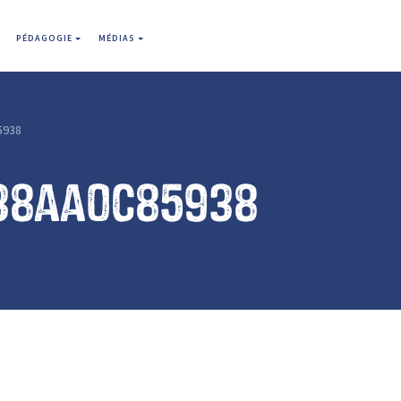
PÉDAGOGIE
MÉDIAS
5938
38aa0c85938