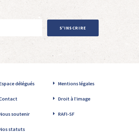
S'INSCRIRE
Espace délégués
Mentions légales
Contact
Droit à l’image
Nous soutenir
RAFI-SF
Nos statuts