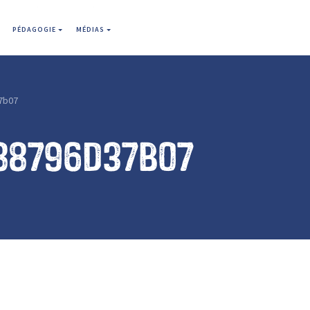
PÉDAGOGIE
MÉDIAS
7b07
88796d37b07