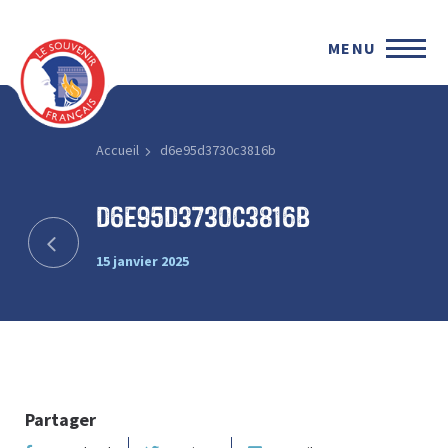
MENU
Accueil
d6e95d3730c3816b
d6e95d3730c3816b
15 janvier 2025
Partager