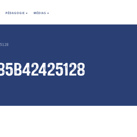
PÉDAGOGIE
MÉDIAS
5128
85b42425128