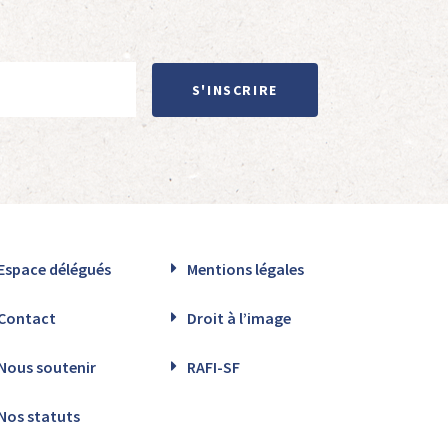
S'INSCRIRE
Espace délégués
Mentions légales
Contact
Droit à l’image
Nous soutenir
RAFI-SF
Nos statuts