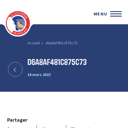
MENU
Accueil
d6a8af481c875c73
d6a8af481c875c73
18 mars 2022
Partager