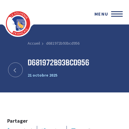
MENU
Accueil
d681972b93bcd956
d681972b93bcd956
21 octobre 2025
Partager