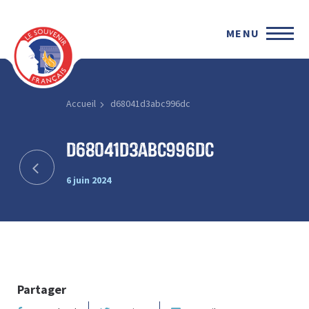
MENU
Accueil
d68041d3abc996dc
d68041d3abc996dc
6 juin 2024
Partager