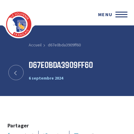
MENU
Accueil
d67e0bda3909ff60
d67e0bda3909ff60
6 septembre 2024
Partager